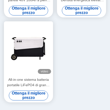
capacità lungo ciclo per lo
Versatilità tutto in un unico
Ottenga il migliore
Ottenga il migliore
stoccaggio dell'energia
magazzino di energia per la
prezzo
prezzo
casa
video
All-in-one sistema batteria
portatile LiFePO4 di grande
capacità per lo stoccaggio di
Ottenga il migliore
energia domestica
prezzo