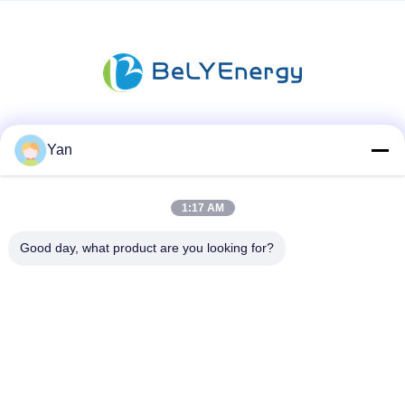
Mezzi sociali
Yan
1:17 AM
Contatto rapido
Good day, what product are you looking for?
Telefono:
86-20-82038494
Email
sales@szbely.com
Indirizzo: