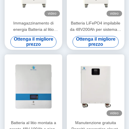
video
video
Immagazzinamento di
Batteria LiFePO4 impilabile
energia Batteria al litio
da 48V200Ah per sistema di
48V200Ah per sistema di
energia solare con
Ottenga il migliore
Ottenga il migliore
energia solare con
comunicazione RS485/CAN
prezzo
prezzo
comunicazione RS485/CAN
e indicatori LCD
e indicatori LCD
video
Batteria al litio montata a
Manutenzione gratuita
parete 48V 100Ah a piena
Densità energetica elevata