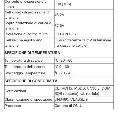
Corrente di dispersione di
80A (10S)
punta
Nell'ambito di protezione di
43.2V
tensione
Sopra protezione di carica di
57.6V
tensione
Protezione di cortocircuito
300 ≤ 300uS
Cellule che equilibrano
3.5V (differenza 20mV di tensione
tensione
fra ciascuno cellule)
SPECIFICHE DI TEMPERATURA
Temperatura di scarico
℃
-20 - 60
Temperatura della tassa
℃
0 - 60
Stoccaggio Tempearture
℃
-20 - 45
SPECIFICHE DI CONFORMITÀ
CE, ROHS, MSDS, UN38.3, DGM,
Certificazioni
BQB (batteria), UL (cellule)
Classificazione di spedizione
UN3480, CLASSE 9
Pacchetto
Cartone di ONU