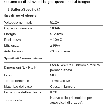
abbiamo ciò di cui avete bisogno, quando ne hai bisogno.
3.
Batteria
Specificità
Specificativi elettrici
Voltaggio nominale
51.2V
Capacità nominale
100Ah
Energia
5120Wh
Resistenza
≤ 10mΩ
Efficienza
≥ 99%
Autodiscarico
<
3% al mese
Specificità meccaniche
L580x W480x H188mm o misura
Dimensioni (L x P x H)
personalizzata
Peso
50 kg
Tipo di terminale
Terminale M8
Materiale del caso
Cassa in lamiera
Protezione dell'involucro
IP20
Nuove celle prismatiche per
Tipo di cella
autoveicoli di grado A