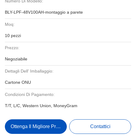
Numero Di Modello:
BLY-LPF-48V100AH-montaggio a parete
Moq:
10 pezzi
Prezzo:
Negoziabile
Dettagli Dell' Imballaggio:
Cartone ONU
Condizioni Di Pagamento:
T/T, L/C, Western Union, MoneyGram
Ottenga Il Migliore Prezzo
Contattici