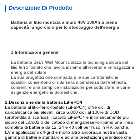
Descrizione Di Prodotto
Batteria al litio montata a muro 48V 100Ah a piena
capacità lungo ciclo per lo stoccaggio dell'energia
1.
Informazioni generali
La batteria BeLY Wall Mount utilizza la tecnologia sicura del
litio ferro fosfato che lavora insieme all'inverter e immagazzina
energia dal solare
La sua progettazione compatta e le sue caratteristiche
scalabili consentono di ridurre la dipendenza dall'elettricità.
consentire una semplice installazione per soddisfare le varie
esigenze energetiche domestiche.
2.Descrizione della batteria LiFePO4
La batteria al litio-ferro-fosfato (LiFePO4) offre cicli di
carica/scarica più elevati, circa 6.000 cicli al 100% di DOD
(profondità di scarica).Il catodo LiFePO4 è intrinsecamente più
sicuro del LiCo02 o del catodo di manganeseForniamo una linea
completa di batterie da 12, 24 e 48 volt per l'uso in RV, barche,
EV e applicazioni off-grid e molto altro ancora.La nostra vasta
gamma di batterie standard e ad alte prestazioni garantisce che