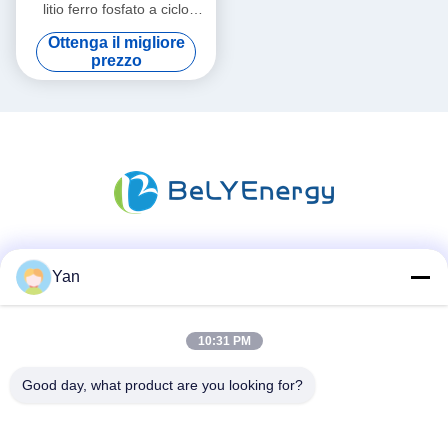
litio ferro fosfato a ciclo
profondo batteria di
Ottenga il migliore
stoccaggio di energia
prezzo
impilabile
Mezzi sociali
Yan
10:31 PM
Contatto rapido
Good day, what product are you looking for?
Telefono:
86-20-82038494