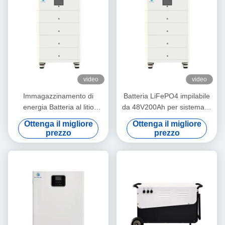
video
video
Immagazzinamento di
Batteria LiFePO4 impilabile
energia Batteria al litio
da 48V200Ah per sistema di
48V200Ah per sistema di
energia solare con
Ottenga il migliore
Ottenga il migliore
energia solare con
comunicazione RS485/CAN
prezzo
prezzo
comunicazione RS485/CAN
e indicatori LCD
e indicatori LCD