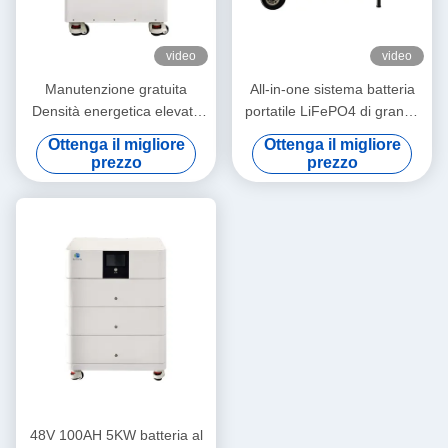
video
video
Manutenzione gratuita
All-in-one sistema batteria
Densità energetica elevata
portatile LiFePO4 di grande
Versatilità tutto in un unico
capacità per lo stoccaggio di
Ottenga il migliore
Ottenga il migliore
magazzino di energia per la
energia domestica
prezzo
prezzo
casa
48V 100AH 5KW batteria al