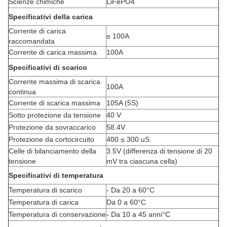
Scienze chimiche
LiFePO4
Specificativi della carica
Corrente di carica
≤ 100A
raccomandata
Corrente di carica massima
100A
Specificativi di scarico
Corrente massima di scarica
100A
continua
Corrente di scarica massima
105A (5S)
Sotto protezione da tensione
40 V
Protezione da sovraccarico
58.4V
Protezione da cortocircuito
400 ≤ 300 uS
Celle di bilanciamento della
3.5V (differenza di tensione di 20
tensione
mV tra ciascuna cella)
Specificativi di temperatura
Temperatura di scarico
- Da 20 a 60
°C
Temperatura di carica
Da 0 a 60
°C
Temperatura di conservazione
- Da 10 a 45 anni
°C