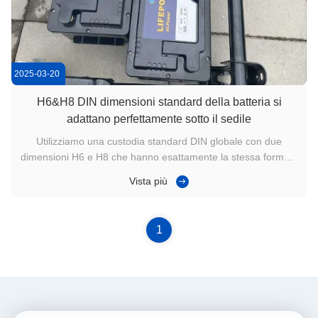
2025-03-20
H6&H8 DIN dimensioni standard della batteria si
adattano perfettamente sotto il sedile
Utilizziamo una custodia standard DIN globale con due
dimensioni H6 e H8 che hanno esattamente la stessa forma e
altezza delle batterie al piombo acido sigillate. Si inserirà
Vista più
perfettamente nel tuo camper, caravan, camper, ecc.
1