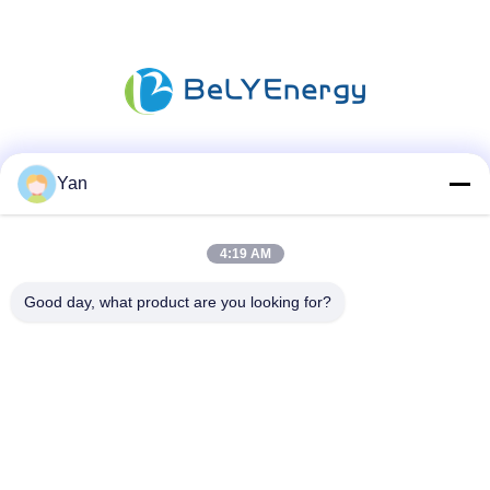
Mezzi sociali
Yan
4:19 AM
Contatto rapido
Good day, what product are you looking for?
Telefono:
86-20-82038494
Email
sales@szbely.com
Indirizzo: