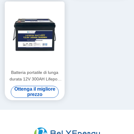
Batteria portatile di lunga
durata 12V 300AH Lifepo4
Nuovo grado A Celle lunga
Ottenga il migliore
durata di ciclo
prezzo