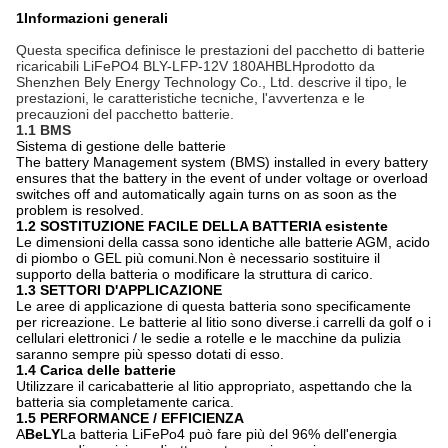
1Informazioni generali
Questa specifica definisce le prestazioni del pacchetto di batterie
ricaricabili LiFePO4 BLY-LFP-12V 180AH
BLH
prodotto da
Shenzhen Bely Energy Technology Co., Ltd. descrive il tipo, le
prestazioni, le caratteristiche tecniche, l'avvertenza e le
precauzioni del pacchetto batterie.
1.1 BMS
Sistema di gestione delle batterie
The battery Management system (BMS) installed in every battery
ensures that the battery in the event of under voltage or overload
switches off and automatically again turns on as soon as the
problem is resolved.
1.2 SOSTITUZIONE FACILE DELLA BATTERIA esistente
Le dimensioni della cassa sono identiche alle batterie AGM, acido
di piombo o GEL più comuni.Non è necessario sostituire il
supporto della batteria o modificare la struttura di carico.
1.3 SETTORI D'APPLICAZIONE
Le aree di applicazione di questa batteria sono specificamente
per ricreazione. Le batterie al litio sono diverse.i carrelli da golf o i
cellulari elettronici / le sedie a rotelle e le macchine da pulizia
saranno sempre più spesso dotati di esso.
1.4 Carica delle batterie
Utilizzare il caricabatterie al litio appropriato, aspettando che la
batteria sia completamente carica.
1.5 PERFORMANCE / EFFICIENZA
A
BeLY
La batteria LiFePo4 può fare più del 96% dell'energia