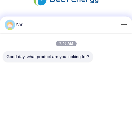
Mezzi sociali
Yan
7:46 AM
Contatto rapido
Good day, what product are you looking for?
Telefono:
86-20-82038494
Email
sales@szbely.com
Indirizzo:
4/F, edificio n. 1, parco industriale HuaWei KeGu, città di
Dalingshan, Dongguan, Guangdong, Cina. PC: 523000