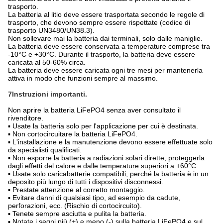
trasporto.
La batteria al litio deve essere trasportata secondo le regole di
trasporto, che devono sempre essere rispettate (codice di
trasporto UN3480/UN38.3).
Non sollevare mai la batteria dai terminali, solo dalle maniglie.
La batteria deve essere conservata a temperature comprese tra
-10°C e +30°C. Durante il trasporto, la batteria deve essere
caricata al 50-60% circa.
La batteria deve essere caricata ogni tre mesi per mantenerla
attiva in modo che funzioni sempre al massimo.
7Instruzioni importanti.
Non aprire la batteria LiFePO4 senza aver consultato il
rivenditore.
▪ Usate la batteria solo per l'applicazione per cui è destinata.
▪ Non cortocircuitare la batteria LiFePO4.
▪ L'installazione e la manutenzione devono essere effettuate solo
da specialisti qualificati.
▪ Non esporre la batteria a radiazioni solari dirette, proteggerla
dagli effetti del calore e dalle temperature superiori a +60°C.
▪ Usate solo caricabatterie compatibili, perché la batteria è in un
deposito più lungo di tutti i dispositivi disconnessi.
▪ Prestate attenzione al corretto montaggio.
▪ Evitare danni di qualsiasi tipo, ad esempio da cadute,
perforazioni, ecc. (Rischio di cortocircuito).
▪ Tenete sempre asciutta e pulita la batteria.
▪ Notate i segni più (+) e meno (-) sulla batteria LiFePO4 e sul