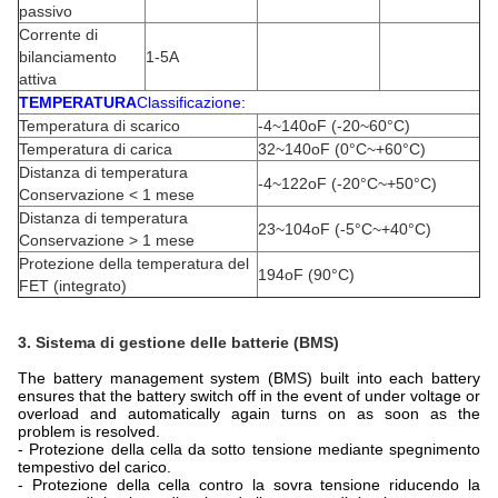
passivo
Corrente di
bilanciamento
1-5A
attiva
TEMPERATURA
Classificazione:
Temperatura di scarico
-4~140oF (-20~60°C)
Temperatura di carica
32~140oF (0°C~+60°C)
Distanza di temperatura
-4~122oF (-20°C~+50°C)
Conservazione < 1 mese
Distanza di temperatura
23~104oF (-5°C~+40°C)
Conservazione > 1 mese
Protezione della temperatura del
194oF (90°C)
FET (integrato)
3. Sistema di gestione delle batterie (BMS)
The battery management system (BMS) built into each battery
ensures that the battery switch off in the event of under voltage or
overload and automatically again turns on as soon as the
problem is resolved.
- Protezione della cella da sotto tensione mediante spegnimento
tempestivo del carico.
- Protezione della cella contro la sovra tensione riducendo la