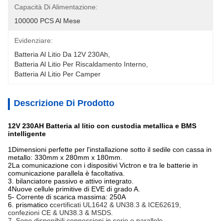
Capacità Di Alimentazione:
100000 PCS Al Mese
Evidenziare:
Batteria Al Litio Da 12V 230Ah
, 
Batteria Al Litio Per Riscaldamento Interno
, 
Batteria Al Litio Per Camper
Descrizione Di Prodotto
12V 230AH Batteria al litio con custodia metallica e BMS
intelligente
1Dimensioni perfette per l'installazione sotto il sedile con cassa in
metallo: 330mm x 280mm x 180mm.
2La comunicazione con i dispositivi Victron e tra le batterie in
comunicazione parallela è facoltativa.
3. bilanciatore passivo e attivo integrato.
4Nuove cellule primitive di EVE di grado A.
5- Corrente di scarica massima: 250A
6. prismatico c
certificati UL1642 & UN38.3 & ICE62619,
confezioni CE & UN38.3 & MSDS.
7. Sono disponibili connessioni in serie e parallele.