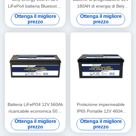
LiFePo4 batteria Bluetooth e
180AH di energia di Bely
auto-riscaldamento per
ultime per Bluetooth per la
Ottenga il migliore
Ottenga il migliore
Yachit Medical
stazione base rv di
prezzo
prezzo
immagazzinamento
dell'energia di UPS
Batteria LiFePO4 12V 560Ah
Protezione impermeabile
ricaricabile economica 5000
IP65 Portatile 12V 460Ah
cicli 12v Lifepo4 Battery
LiFePo4 Batteria di lunga
Ottenga il migliore
Ottenga il migliore
Pack
durata per camper
prezzo
prezzo