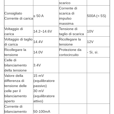
scarico
Corrente di
Consigliato
scarica di
≤ 50 A
500A (< 5S)
Corrente di carica
impulso
massima
Voltaggio di
Tensione di
14.2~14.6V
10V
carica
taglio di scarica
Voltaggio di taglio
Ricollegare la
14.4V
12V
di carica
tensione
Ricollegare la
Protezione da
14.0V
- Sì, sì.
tensione
cortocircuito
Celle di
bilanciamento
3.4V
della tensione
Valore della
15 mV
differenza di
(equilibratore
tensione delle
passivo)
celle per il
30 mV
bilanciamento
(equilibratore
aperto
attivo)
Corrente di
bilanciamento
50-100mA