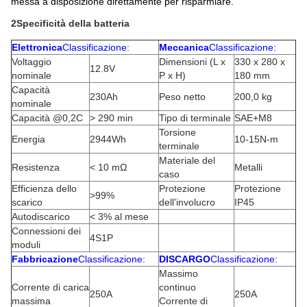
messa a disposizione direttamente per risparmiare.
2Specificità della batteria
Elettronica
Classificazione:
Meccanica
Classificazione:
Voltaggio
Dimensioni (L x
330 x 280 x
12.8V
nominale
P x H)
180 mm
Capacità
230Ah
Peso netto
200,0 kg
nominale
Capacità @0,2C
> 290 min
Tipo di terminale
SAE+M8
Torsione
Energia
2944Wh
10-15N-m
terminale
Materiale del
Resistenza
< 10 mΩ
Metalli
caso
Efficienza dello
Protezione
Protezione
>99%
scarico
dell'involucro
IP45
Autodiscarico
< 3% al mese
Connessioni dei
4S1P
moduli
Fabbricazione
Classificazione:
DISCARGO
Classificazione:
Massimo
Corrente di carica
continuo
250A
250A
massima
Corrente di