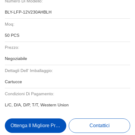
Numero Di Modello:
BLY-LFP-12V230AHBLH
Moq:
50 PCS
Prezzo:
Negoziabile
Dettagli Dell' Imballaggio:
Cartucce
Condizioni Di Pagamento:
L/C, D/A, D/P, T/T, Western Union
Ottenga Il Migliore Prezzo
Contattici