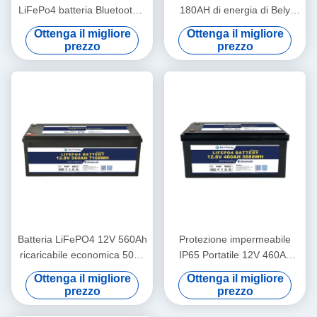
LiFePo4 batteria Bluetooth e
180AH di energia di Bely
auto-riscaldamento per
ultime per Bluetooth per la
Ottenga il migliore
Ottenga il migliore
Yachit Medical
stazione base rv di
prezzo
prezzo
immagazzinamento
dell'energia di UPS
Batteria LiFePO4 12V 560Ah
Protezione impermeabile
ricaricabile economica 5000
IP65 Portatile 12V 460Ah
cicli 12v Lifepo4 Battery
LiFePo4 Batteria di lunga
Ottenga il migliore
Ottenga il migliore
Pack
durata per camper
prezzo
prezzo