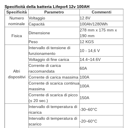
Specificità della batteria Lifepo4 12v 100AH
Specificità
Parametro
Commenti
Numero
Voltaggio
12.8V
nominale
Capacità
100Ah/1280Wh
278 mm x 175 mm x
Dimensione
Fisica
190 mm
Peso
12 KGS
Intervallo di tensione di
10 - 14,6 V
funzionamento
Voltaggio di fine carica
14.4~14.6V
Corrente di carica
60A
Altri
raccomandata
dispositivi
Corrente di carica massima
100A
Corrente di scarica continua
100A
massima
Corrente di scarica di picco
150A
(≤ 20 sec.)
Intervallo di temperatura di
-30~60°C
ricarica
Intervallo di temperatura di
-20~60°C
scarico