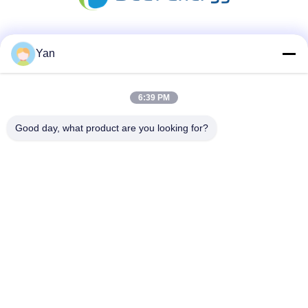
Mezzi sociali
Yan
6:39 PM
Contatto rapido
Good day, what product are you looking for?
Telefono:
86-20-82038494
Email
sales@szbely.com
Indirizzo:
4/F, edificio n. 1, parco industriale HuaWei KeGu, città di
Dalingshan, Dongguan, Guangdong, Cina. PC: 523000
Norme sulla privacy
|
Mappa del sito