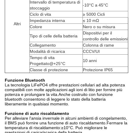
Intervallo di temperatura di
-10°C a 45°C
stoccaggio
Ciclo di vita
≥ 5000 Cicli
Impedanza interna
≤ 10 mΩ
Altri
Colore
Nero o su misura
Dispositivi per il
Tipo di celle della batteria
controllo delle emissioni
Collegamento
Colonna di rame
Modalità di ricarica
CCCV/UI
Tempo di vita
10 anni
Progettato@+25°C
Classe di protezione
Protezione IP65
Funzione Bluetooth
La tecnologia LiFePO4 offre prestazioni cellulari ad alta potenza
compatibili con molte applicazioni agli ioni di litio per fornire più
potenza e prolungare la vita.Anche costruito con funzione
bluetooth consentono di leggere lo stato della batteria
liberamente in qualsiasi momento.
Funzione di auto riscaldamento
Per alleviare l'ansia invernale in alcuni ambienti di congelamento,
il BMS può fornire una funzione di auto riscaldamento.Fermare la
temperatura di riscaldamento:≥10°C. Può migliorare le
prestazioni di carica/scarica della batteria.