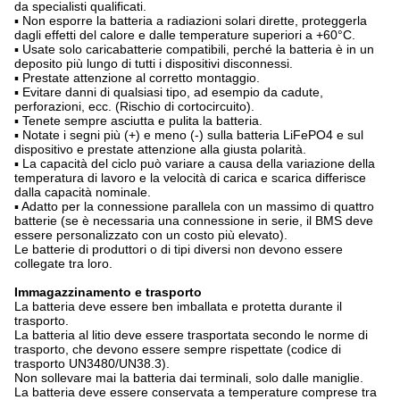
da specialisti qualificati.
▪ Non esporre la batteria a radiazioni solari dirette, proteggerla
dagli effetti del calore e dalle temperature superiori a +60°C.
▪ Usate solo caricabatterie compatibili, perché la batteria è in un
deposito più lungo di tutti i dispositivi disconnessi.
▪ Prestate attenzione al corretto montaggio.
▪ Evitare danni di qualsiasi tipo, ad esempio da cadute,
perforazioni, ecc. (Rischio di cortocircuito).
▪ Tenete sempre asciutta e pulita la batteria.
▪ Notate i segni più (+) e meno (-) sulla batteria LiFePO4 e sul
dispositivo e prestate attenzione alla giusta polarità.
▪ La capacità del ciclo può variare a causa della variazione della
temperatura di lavoro e la velocità di carica e scarica differisce
dalla capacità nominale.
▪ Adatto per la connessione parallela con un massimo di quattro
batterie (se è necessaria una connessione in serie, il BMS deve
essere personalizzato con un costo più elevato).
Le batterie di produttori o di tipi diversi non devono essere
collegate tra loro.
Immagazzinamento e trasporto
La batteria deve essere ben imballata e protetta durante il
trasporto.
La batteria al litio deve essere trasportata secondo le norme di
trasporto, che devono essere sempre rispettate (codice di
trasporto UN3480/UN38.3).
Non sollevare mai la batteria dai terminali, solo dalle maniglie.
La batteria deve essere conservata a temperature comprese tra