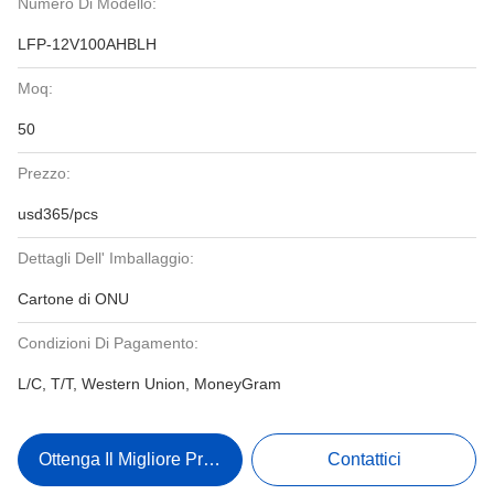
Numero Di Modello:
LFP-12V100AHBLH
Moq:
50
Prezzo:
usd365/pcs
Dettagli Dell' Imballaggio:
Cartone di ONU
Condizioni Di Pagamento:
L/C, T/T, Western Union, MoneyGram
Ottenga Il Migliore Prezzo
Contattici