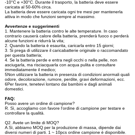
-10°C e +30°C. Durante il trasporto, la batteria deve essere
caricata al 50-60% circa.
La batteria deve essere caricata ogni tre mesi per mantenerla
attiva in modo che funzioni sempre al massimo.
Avvertenze e suggerimenti
1. Mantenere la batteria contro le alte temperature. In caso
contrario causerà calore della batteria, prenderà fuoco o perderà
alcune funzioni e ridurrà la vita;
2. Quando la batteria è esaurita, caricarla entro 15 giorni;
3. Si prega di utilizzare il caricabatterie originale o raccomandato
per questa batteria;
4. Se la batteria perde e entra negli occhi o nella pelle, non
asciugarla, ma risciacquarla con acqua pulita e consultare
immediatamente il medico;
5Non utilizzare la batteria in presenza di condizioni anormali quali
odore, decolorazione, rumore, perdite, gravi deformazioni, ecc.
6Per favore, tenetevi lontano dai bambini e dagli animali
domestici.
FAQ:
Posso avere un ordine di campione?
R. Sì, accogliamo con favore l'ordine di campione per testare e
controllare la qualità.
Q2. Avete un limite di MOQ?
A.Sì, abbiamo MOQ per la produzione di massa, dipende dai
diversi numeri di parti. 1 ~ 10pcs ordine campione è disponibile.