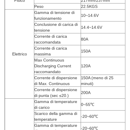
Fisico
217mm/237mm
Peso
22.5KGS
Gamma di tensione di
10~14.6V
funzionamento
Conclusione di carica di
14.4~14.6V
tensione
Corrente di carica
80A
raccomandata
Corrente di carica
150A
Elettrico
massima
Max Continuous
Discharging Current
120A
raccomandato
Corrente di dispersione
150A
(meno di 25
di Max. Continuous
minuti)
Corrente di dispersione
200A
di punta (sec ≤20.)
Gamma di temperature
0~55℃
di carico
Scarico della gamma di
-20~60℃
temperature
Gamma di temperature
-20~60℃