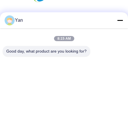
Mezzi sociali
Yan
8:15 AM
Contatto rapido
Good day, what product are you looking for?
Telefono:
86-20-82038494
Email
sales@szbely.com
Indirizzo:
4/F, edificio n. 1, parco industriale HuaWei KeGu, città di
Dalingshan, Dongguan, Guangdong, Cina. PC: 523000
Norme sulla privacy
|
Mappa del sito