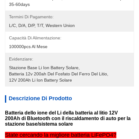
35-60days
Termini Di Pagamento:
L/C, D/A, D/P, T/T, Western Union
Capacità Di Alimentazione:
100000pcs Al Mese
Evidenziare:
Stazione Base Li Ion Battery Solare
, 
Batteria 12v 200ah Del Fosfato Del Ferro Del Litio
, 
12V 200Ah Li Ion Battery Solare
Descrizione Di Prodotto
Batteria dello ione del Li della batteria al litio 12V
200Ah di Bluetooth con il riscaldamento di auto per la
stazione base/sistema solare
State cercando la migliore batteria LiFePO4?