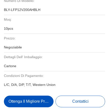
Numero Di Modello:
BLY-LFP12V200AHBLH
Moq:
10pcs
Prezzo:
Negoziabile
Dettagli Dell' Imballaggio:
Cartone
Condizioni Di Pagamento:
L/C, D/A, D/P, T/T, Western Union
Ottenga Il Migliore Prezzo
Contattici