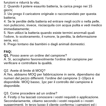
funzioni e ridurrà la vita;
2. Quando il potere esaurito batteria, la carica prego nei 15
giorni;
3. Usi prego il caricatore originale o raccomandato per questa
batteria;
4. Se le perdite della batteria ed entrare negli occhi o nella pelle,
non puliscono, invece, risciacquila con acqua pulita e vedi medico
immediatamente;
5. Non utilizzi la batteria quando esiste termini anormali quali
l'odore, lo scoloramento, il rumore, la perdita, la deformazione
seria, ecc.
6. Prego lontano dai bambini o dagli animali domestici.
FAQ:
Q1.
Posso avere un ordine del campione?
A. Sì, accogliamo favorevolmente l'ordine del campione per
verificare e controllare la qualità.
Q2.
Avete di limite di MOQ?
A.Yes, abbiamo MOQ per fabbricazione in serie, dipendiamo dai
numeri del pezzo differenti. l'ordine del campione 1~10pcs è
disponibile. MOQ basso, 1pc per il controllo del campione è
disponibile.
Q3. Come procedere ad un ordine?
A. Firstly ci ha lasciati conoscere i vostri requisiti o applicazione.
Secondariamente, citiamo secondo i vostri requisiti o i nostri
suggerimenti. In terzo luogo il cliente conferma i campioni ed i