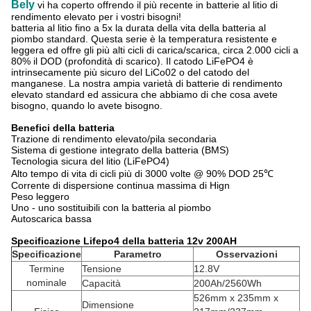
Bely
vi ha coperto offrendo il più recente in batterie al litio di
rendimento elevato per i vostri bisogni!
batteria al litio fino a 5x la durata della vita della batteria al
piombo standard. Questa serie è la temperatura resistente e
leggera ed offre gli più alti cicli di carica/scarica, circa 2.000 cicli a
80% il DOD (profondità di scarico). Il catodo LiFePO4 è
intrinsecamente più sicuro del LiCo02 o del catodo del
manganese. La nostra ampia varietà di batterie di rendimento
elevato standard ed assicura che abbiamo di che cosa avete
bisogno, quando lo avete bisogno.
Benefici della batteria
Trazione di rendimento elevato/pila secondaria
Sistema di gestione integrato della batteria (BMS)
Tecnologia sicura del litio (LiFePO4)
Alto tempo di vita di cicli più di 3000 volte @ 90% DOD 25℃
Corrente di dispersione continua massima di Hign
Peso leggero
Uno - uno sostituibili con la batteria al piombo
Autoscarica bassa
Specificazione Lifepo4 della batteria 12v 200AH
Specificazione
Parametro
Osservazioni
Termine
Tensione
12.8V
nominale
Capacità
200Ah/2560Wh
526mm x 235mm x
Dimensione