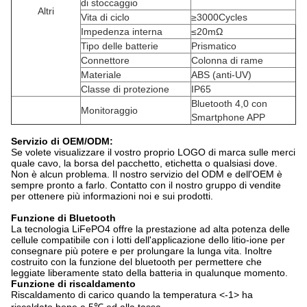
di stoccaggio
Altri
Vita di ciclo
≥3000Cycles
Impedenza interna
≤20mΩ
Tipo delle batterie
Prismatico
Connettore
Colonna di rame
Materiale
ABS (anti-UV)
Classe di protezione
IP65
Bluetooth 4,0 con
Monitoraggio
Smartphone APP
Servizio di OEM/ODM:
Se volete visualizzare il vostro proprio LOGO di marca sulle merci
quale cavo, la borsa del pacchetto, etichetta o qualsiasi dove.
Non è alcun problema. Il nostro servizio del ODM e dell'OEM è
sempre pronto a farlo. Contatto con il nostro gruppo di vendite
per ottenere più informazioni noi e sui prodotti.
Funzione di Bluetooth
La tecnologia LiFePO4 offre la prestazione ad alta potenza delle
cellule compatibile con i lotti dell'applicazione dello litio-ione per
consegnare più potere e per prolungare la lunga vita. Inoltre
costruito con la funzione del bluetooth per permettere che
leggiate liberamente stato della batteria in qualunque momento.
Funzione di riscaldamento
Riscaldamento di carico quando la temperatura
<-1>
ha