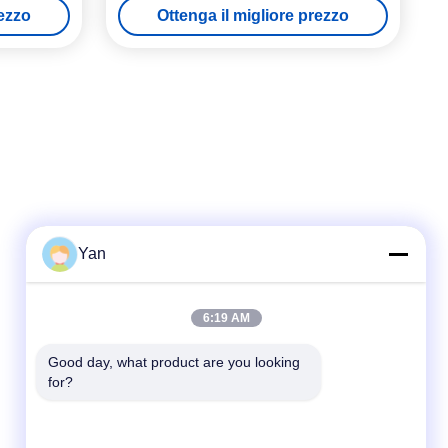
rezzo
Ottenga il migliore prezzo
Yan
Contatto rapido
6:19 AM
Telefono:
Good day, what product are you looking 
for?
86-20-82038494
Email
sales@szbely.com