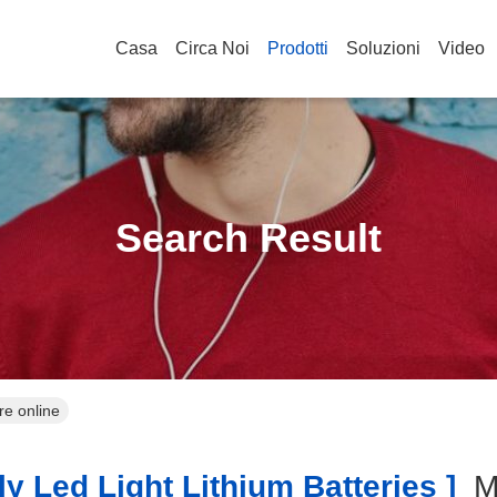
Casa
Circa Noi
Prodotti
Soluzioni
Video
Search Result
ore online
y Led Light Lithium Batteries ]
M