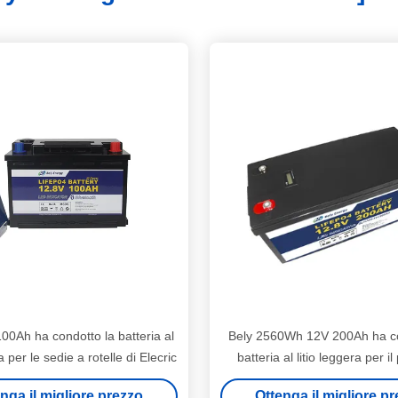
00Ah ha condotto la batteria al
Bely 2560Wh 12V 200Ah ha co
a per le sedie a rotelle di Elecric
batteria al litio leggera per i
solare
nga il migliore prezzo
Ottenga il migliore p