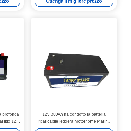
rezzo
Ottenga il migliore prezzo
a profonda
12V 300Ah ha condotto la batteria
al litio 12V
ricaricabile leggera Motorhome Marine
Lithium Battery