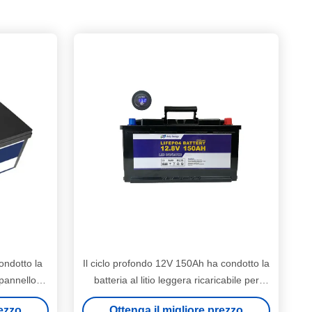
ndotto la
Il ciclo profondo 12V 150Ah ha condotto la
l pannello
batteria al litio leggera ricaricabile per
iluminazione pubblica rv
rezzo
Ottenga il migliore prezzo