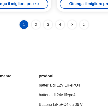
nga il migliore prezzo
Ottenga il migliore p
1
2
3
4
amento
prodotti
batteria di 12V LiFePO4
i
batteria di 24v lifepo4
Batteria LiFePO4 da 36 V