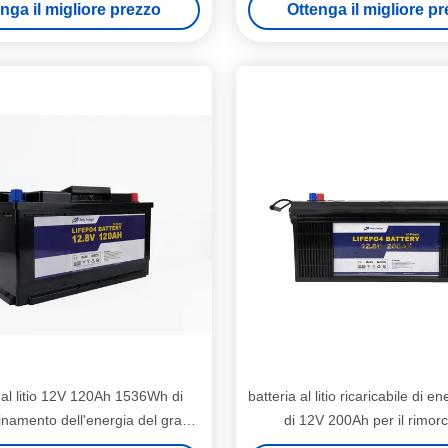
nga il migliore prezzo
Ottenga il migliore p
 al litio 12V 120Ah 1536Wh di
batteria al litio ricaricabile di e
namento dell'energia del grado
di 12V 200Ah per il rimorc
A di Bely
campeggiatore