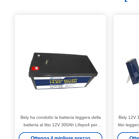
Bely ha condotto la batteria leggera della
Bely 12V 1
batteria al litio 12V 300Ah Lifepo4 per
litio legger
prato inglese solare
Ottenga il migliore prezzo
Otte