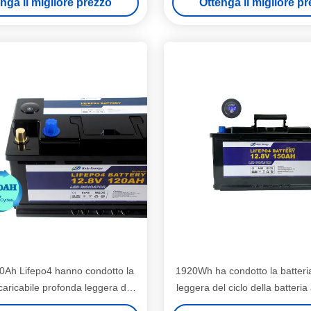
nga il migliore prezzo
Ottenga il migliore p
al litio
20Ah Lifepo4 hanno condotto la
1920Wh ha condotto la batteri
icaricabile profonda leggera del
leggera del ciclo della batteria 
o della batteria al litio 12V
150Ah Lifepo4